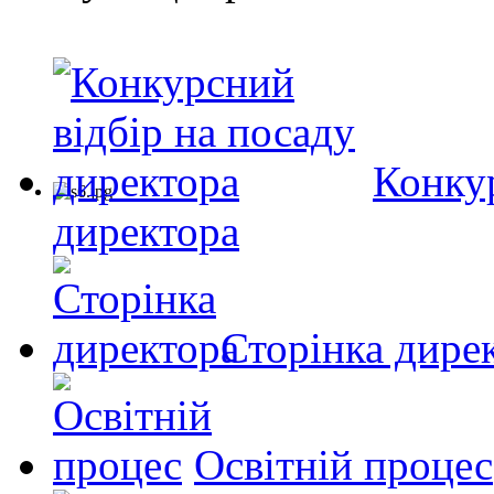
Конкур
директора
Сторінка дире
Освітній процес