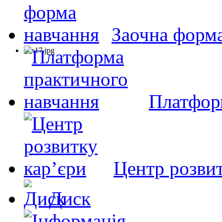
Заочна форм
Платфор
Центр розвит
Диск