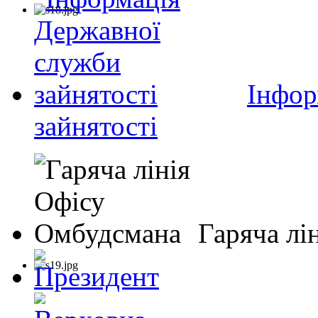
Інфор
зайнятості
Гаряча лі