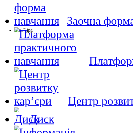
Заочна форм
Платфор
Центр розвит
Диск