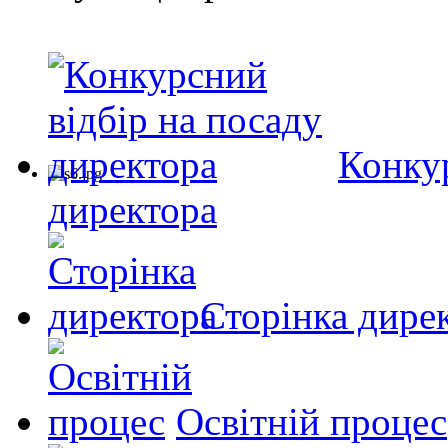
Конкур
директора
Сторінка дире
Освітній процес