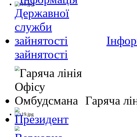
Інфор
зайнятості
Гаряча лі