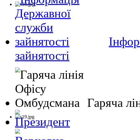
Інфор
зайнятості
Гаряча лі