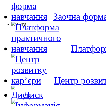
Заочна форм
Платфор
Центр розвит
Диск