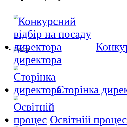
Конкур
директора
Сторінка дире
Освітній процес