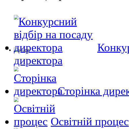
Конкур
директора
Сторінка дире
Освітній процес