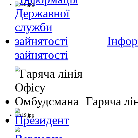
Інфор
зайнятості
Гаряча лі