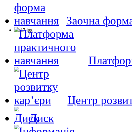
Заочна форм
Платфор
Центр розвит
Диск