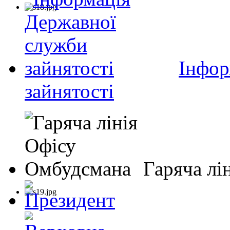
Інфор
зайнятості
Гаряча лі