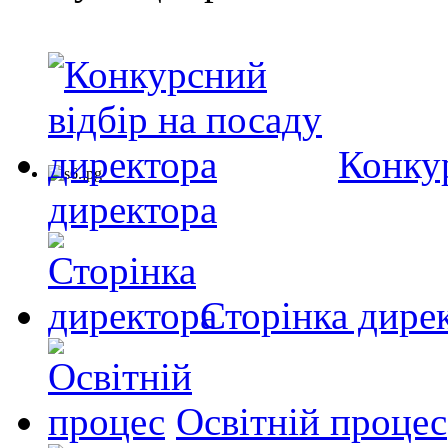
Конкур
директора
Сторінка дире
Освітній процес