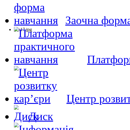
Заочна форм
Платфор
Центр розвит
Диск