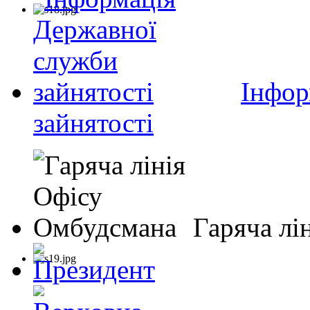
Інфор
зайнятості
Гаряча лі