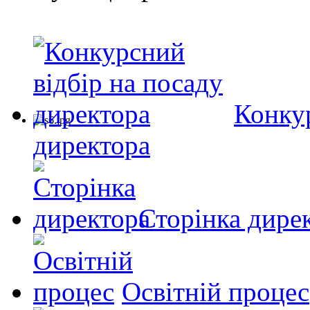
Конкур
директора
Сторінка дире
Освітній процес