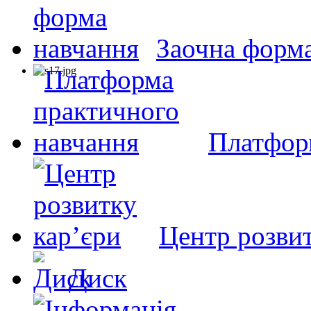
Заочна форм
Платфор
Центр розвит
Диск