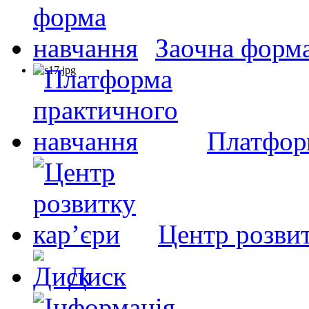
Заочна форм
Платфор
Центр розвит
Диск