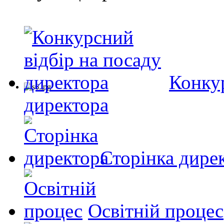
Конкур
директора
Сторінка дире
Освітній процес