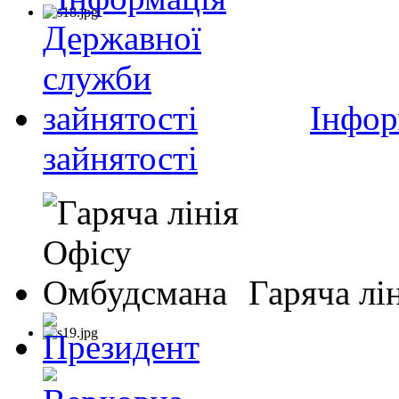
Інфор
зайнятості
Гаряча лі