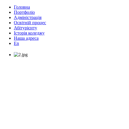
Головна
Портфоліо
Адміністрація
Освітній процес
Абітурієнту
Історія коледжу
Наша адреса
En