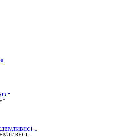
Я”
АТИВНОЇ ...