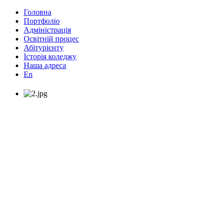
Головна
Портфоліо
Адміністрація
Освітній процес
Абітурієнту
Історія коледжу
Наша адреса
En