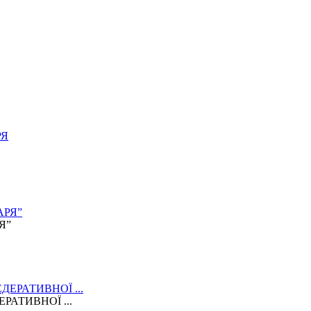
Я”
АТИВНОЇ ...