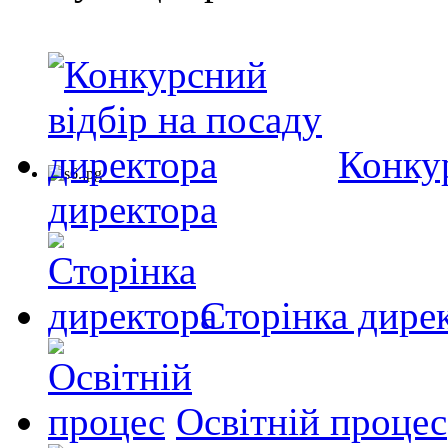
Конкур
директора
Сторінка дире
Освітній процес