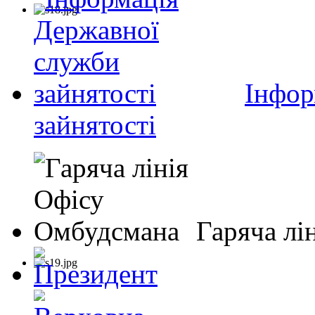
Інфор
зайнятості
Гаряча лі