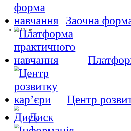
Заочна форм
Платфор
Центр розвит
Диск