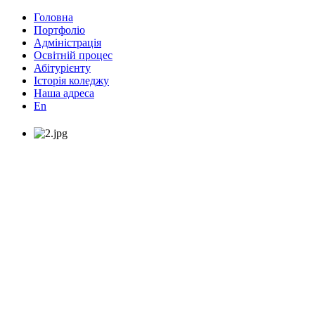
Головна
Портфоліо
Адміністрація
Освітній процес
Абітурієнту
Історія коледжу
Наша адреса
En