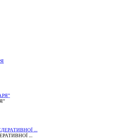
Я”
АТИВНОЇ ...