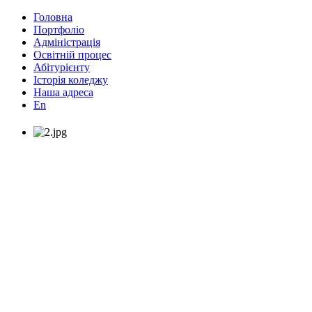
Головна
Портфоліо
Адміністрація
Освітній процес
Абітурієнту
Історія коледжу
Наша адреса
En