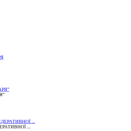
Я”
АТИВНОЇ ...