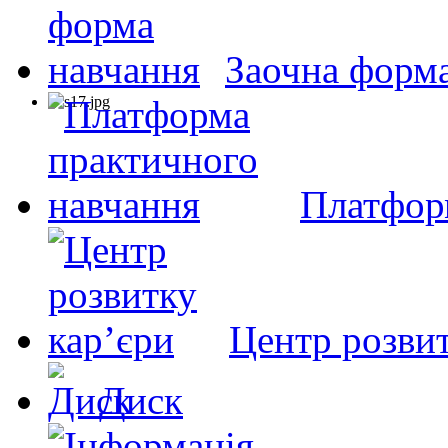
Заочна форм
Платфор
Центр розвит
Диск