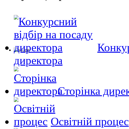
Конкур
директора
Сторінка дире
Освітній процес