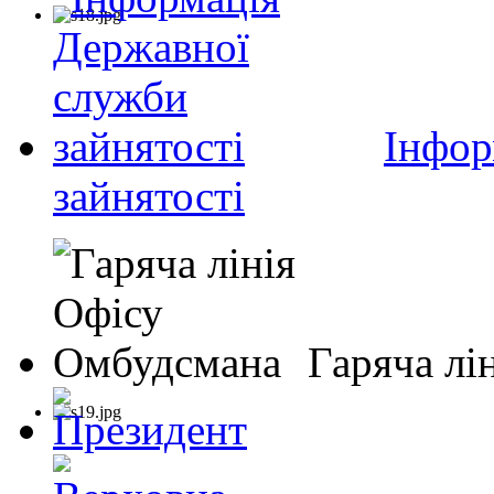
Інфор
зайнятості
Гаряча лі