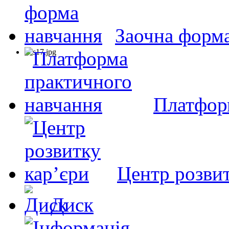
Заочна форм
Платфор
Центр розвит
Диск