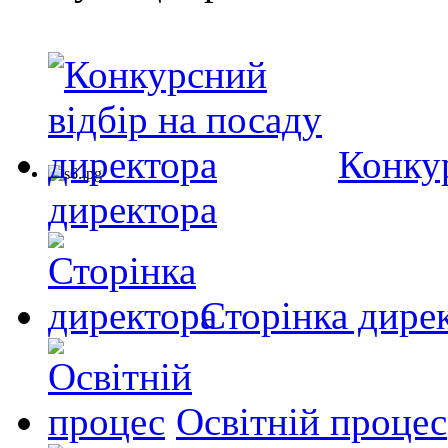
Конкур
директора
Сторінка дире
Освітній процес