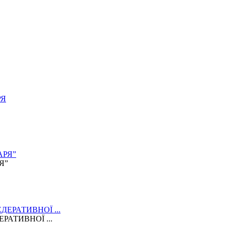
Я”
АТИВНОЇ ...