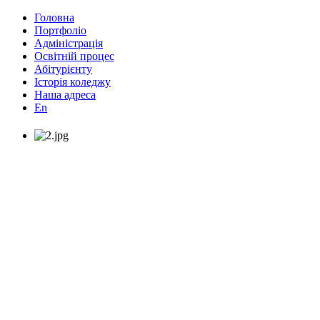
Головна
Портфоліо
Адміністрація
Освітній процес
Абітурієнту
Історія коледжу
Наша адреса
En