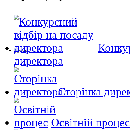
Конкур
директора
Сторінка дире
Освітній процес