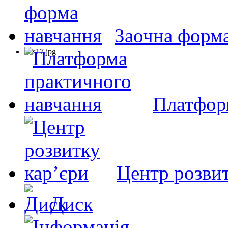
Заочна форм
Платфор
Центр розвит
Диск