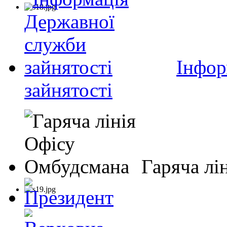
Інфор
зайнятості
Гаряча лі